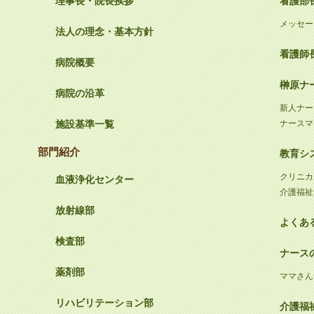
理事長・院長挨拶
看護部
メッセー
法人の理念・基本方針
４
看護師
病院概要
榊原ナ
病院の沿革
新人ナー
施設基準一覧
ナースマ
部門紹介
教育シ
クリニカ
血液浄化センター
介護福祉
放射線部
よくあ
検査部
ナース
薬剤部
ママさん
リハビリテーション部
介護福