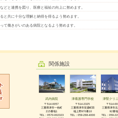
などと連携を図り、医療と福祉の向上に努めます。
ると共に十分な理解と納得を得るよう努めます。
って働きがいのある病院となるよう努めます。
関係施設
武内病院
津看護専門学校
津腎クリ
〒514-0057
〒514-2325
〒514-00
三重県津市一色町
三重県津市安濃町田
三重県津市北
215番地1
端上野970番10
92番地
TEL：0570-002323
TEL：059-268-4000
TEL：059-22