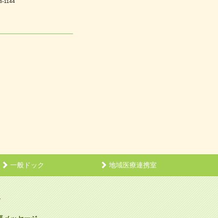
6-1144
一般ドック
地域医療連携室
介