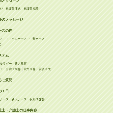
長メッセージ
ジ
看護部理念
看護部概要
長のメッセージ
ースの声
ス
ママさんナース
中堅ナース
ン
ステム
ルラダー
新人教育
士・介護士研修
院外研修
看護研究
るご質問
の１日
ナース
新人ナース
夜勤２交替
祉士・介護士の仕事内容