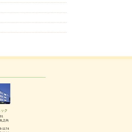
ニック
31
丸之内
6-1174