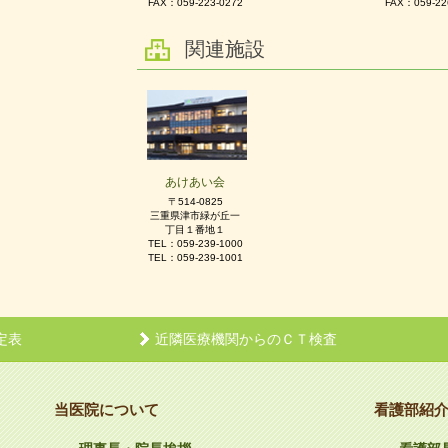
FAX：059-223-0272
FAX：059-22
関連施設
あけあい会
〒514-0825
三重県津市緑が丘一
丁目１番地１
TEL：059-239-1000
TEL：059-239-1001
定表
近隣医療機関からのＣＴ検査
当医院について
看護部紹